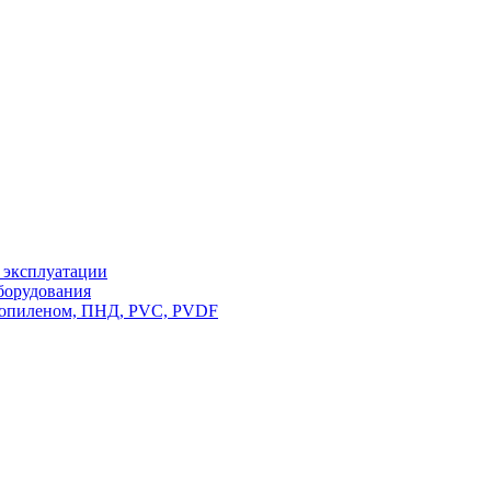
у эксплуатации
борудования
пропиленом, ПНД, PVC, PVDF