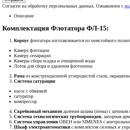
Согласен на обработку персональных данных. Ознакомлен с
по
Описание
Комплектация Флотатора ФЛ-15:
Корпус
флотатора изготавливается из химстойкого полипр
Камеру флотации
Камеру сепарации
Камеры сбора осадка и очищенной воды
Лоток для сбора и удаления флотопены
Р
ама
из конструкционной углеродистой стали, окрашенн
Система сатурации
:
насос с обвязкой
сатуратор
компрессор
Скребковый
механизм
даления шлама (пены) с цепным 
Система технологических трубопроводов
, запорная ар
Система управления
ОВЕН или SIMENES с контрольн
Ш
каф электроавтоматики
с комплектом силовых и упр