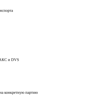
анспорта
 НАКС и DVS
я на конкретную партию