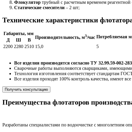
Ф
локулятор
трубный с расчетным временем реагентной 
Статические смесители
– 2 шт;
Технические характеристики флотатор
Габариты, мм
3
Потребляемая м
Производительность, м
/час
Д
Ш
В
2200
2280
2510
15,0
5
Все изделия производятся согласно ТУ 32.99.59-002-2
Сварочные работы выполняются сварщиками, имеющими
Технология изготовления соответствует стандартам ГОС
Все изделия проходят 100% контроль качества, имеют вс
Получить консультацию
Преимущества флотаторов производст
Разработаны специалистами по водоочистке с многолетним о