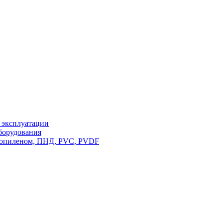
у эксплуатации
борудования
пропиленом, ПНД, PVC, PVDF