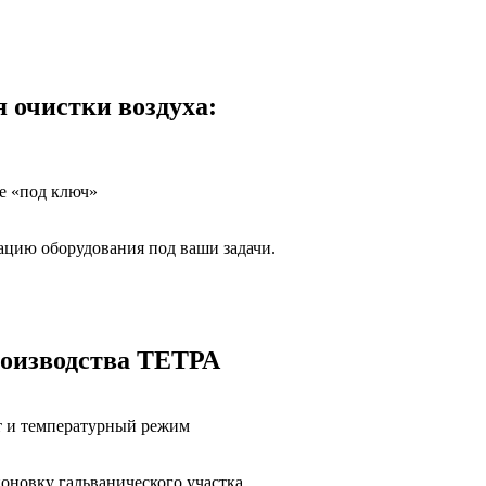
 очистки воздуха:
е «под ключ»
цию оборудования под ваши задачи.
роизводства ТЕТРА
ит и температурный режим
оновку гальванического участка.