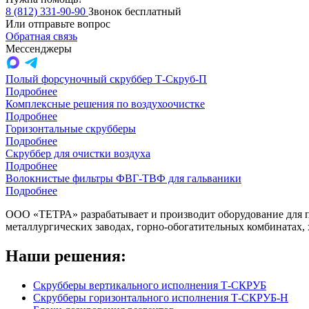
8 (812) 331-90-90
Звонок бесплатный
Или отправьте вопрос
Обратная связь
Мессенджеры
Полый форсуночный скруббер Т-Скруб-П
Подробнее
Комплексные решения по воздухоочистке
Подробнее
Горизонтальные скрубберы
Подробнее
Скруббер для очистки воздуха
Подробнее
Волокнистые фильтры ФВГ-ТВФ для гальваники
Подробнее
ООО «ТЕТРА» разрабатывает и производит оборудование для 
металлургических заводах, горно-обогатительных комбинатах,
Наши решения:
Скрубберы вертикального исполнения Т-СКРУБ
Скрубберы горизонтального исполнения Т-СКРУБ-Н